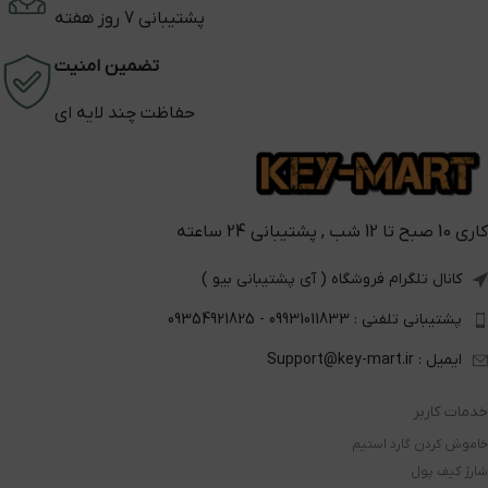
پشتیبانی 7 روز هفته
تضمین امنیت
حفاظت چند لایه ای
کاری 10 صبح تا 12 شب , پشتیبانی 24 ساعته
کانال تلگرام فروشگاه ( آی پشتیبانی بیو )
پشتیبانی تلفنی : 09931011833 - 09354921825
ایمیل : Support@key-mart.ir
خدمات کاربر
خاموش کردن گارد استیم
شارژ کیف پول