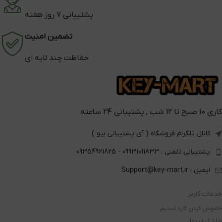
پشتیبانی 7 روز هفته
تضمین امنیت
حفاظت چند لایه ای
کاری 10 صبح تا 12 شب , پشتیبانی 24 ساعته
کانال تلگرام فروشگاه ( آی پشتیبانی بیو )
پشتیبانی تلفنی : 09931011833 - 09354921825
ایمیل : Support@key-mart.ir
خدمات کاربر
خاموش کردن گارد استیم
شارژ کیف پول