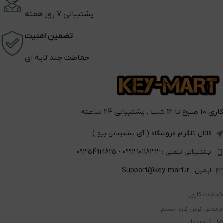
پشتیبانی 7 روز هفته
تضمین امنیت
حفاظت چند لایه ای
کاری 10 صبح تا 12 شب , پشتیبانی 24 ساعته
کانال تلگرام فروشگاه ( آی پشتیبانی بیو )
پشتیبانی تلفنی : 09931011833 - 09354921825
ایمیل : Support@key-mart.ir
خدمات کاربر
خاموش کردن گارد استیم
شارژ کیف پول