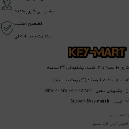
پشتیبانی 7 روز هفته
تضمین امنیت
حفاظت چند لایه ای
کاری 10 صبح تا 12 شب , پشتیبانی 24 ساعته
کانال تلگرام فروشگاه ( آی پشتیبانی بیو )
پشتیبانی تلفنی : 09931011833 - 09354921825
ایمیل : Support@key-mart.ir
خدمات کاربر
خاموش کردن گارد استیم