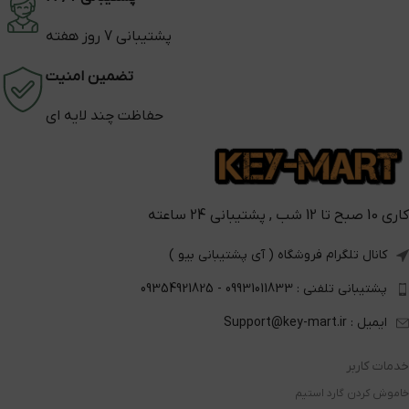
پشتیبانی 7 روز هفته
تضمین امنیت
حفاظت چند لایه ای
کاری 10 صبح تا 12 شب , پشتیبانی 24 ساعته
کانال تلگرام فروشگاه ( آی پشتیبانی بیو )
پشتیبانی تلفنی : 09931011833 - 09354921825
ایمیل : Support@key-mart.ir
خدمات کاربر
خاموش کردن گارد استیم