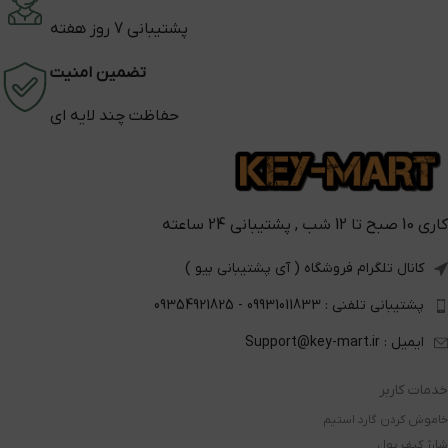
پشتیبانی 7 روز هفته
تضمین امنیت
حفاظت چند لایه ای
کاری 10 صبح تا 12 شب , پشتیبانی 24 ساعته
کانال تلگرام فروشگاه ( آی پشتیبانی بیو )
پشتیبانی تلفنی : 09931011833 - 09354921825
ایمیل : Support@key-mart.ir
خدمات کاربر
خاموش کردن گارد استیم
شارژ کیف پول