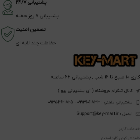
پشتیبانی 24/7
پشتیبانی 7 روز هفته
تضمین امنیت
حفاظت چند لایه ای
کاری 10 صبح تا 12 شب , پشتیبانی 24 ساعته
کانال تلگرام فروشگاه ( آی پشتیبانی بیو )
پشتیبانی تلفنی : 09931011833 - 09354921825
ایمیل : Support@key-mart.ir
خدمات کاربر
خاموش کردن گارد استیم