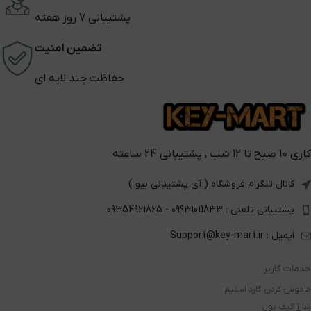
پشتیبانی 7 روز هفته
تضمین امنیت
حفاظت چند لایه ای
کاری 10 صبح تا 12 شب , پشتیبانی 24 ساعته
کانال تلگرام فروشگاه ( آی پشتیبانی بیو )
پشتیبانی تلفنی : 09931011833 - 09354921825
ایمیل : Support@key-mart.ir
خدمات کاربر
خاموش کردن گارد استیم
شارژ کیف پول