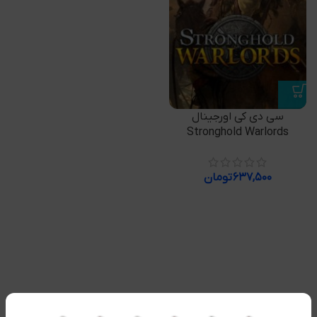
سی دی کی اورجینال
Stronghold Warlords
۶۳۷,۵۰۰
تومان