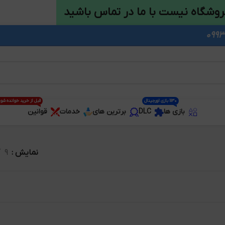
روشگاه نیست با ما در تماس باشید
1130 بازی اورجینال
قبل از خرید خوانده شو
بازی ها
DLC
برترین های
خدمات
قوانین
نمایش
9