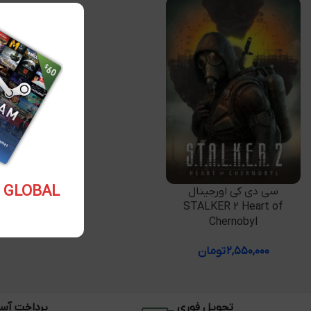
5.10 USD GLOBAL
افزودن به سبد خرید
سی دی کی اورجینال
STALKER 2 Heart of
Chernobyl
۲,۵۵۰,۰۰۰
تومان
تحویل فوری
پرداخت آس