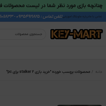
چنانچه بازی مورد نظر شما در لیست محصولات ف
تلفن تماس : 09354921825 - 09931011833
تماس با ما
درباره ما
وبلاگ اموزشی
خانه
محصولات برچسب خورده “خرید بازی stalker 2 برای pc”