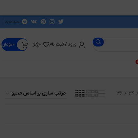
سبد خرید
ورود / ثبت نام
0
۰
تومان
د
36
24