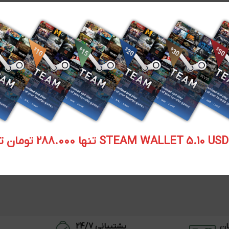
STEAM WALLET  تنها 288.000 تومان تحویل آنی
ان
پشتیبانی 24/7