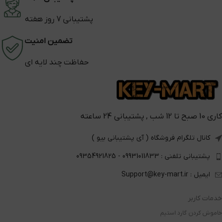
پشتیبانی 7 روز هفته
تضمین امنیت
حفاظت چند لایه ای
کاری 10 صبح تا 12 شب , پشتیبانی 24 ساعته
کانال تلگرام فروشگاه ( آی پشتیبانی بیو )
پشتیبانی تلفنی : 09931011833 - 09354921825
ایمیل : Support@key-mart.ir
خدمات کاربر
خاموش کردن گارد استیم