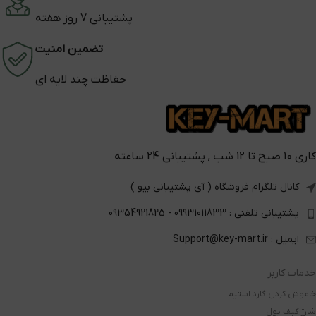
پشتیبانی 7 روز هفته
تضمین امنیت
حفاظت چند لایه ای
کاری 10 صبح تا 12 شب , پشتیبانی 24 ساعته
کانال تلگرام فروشگاه ( آی پشتیبانی بیو )
پشتیبانی تلفنی : 09931011833 - 09354921825
ایمیل : Support@key-mart.ir
خدمات کاربر
خاموش کردن گارد استیم
شارژ کیف پول