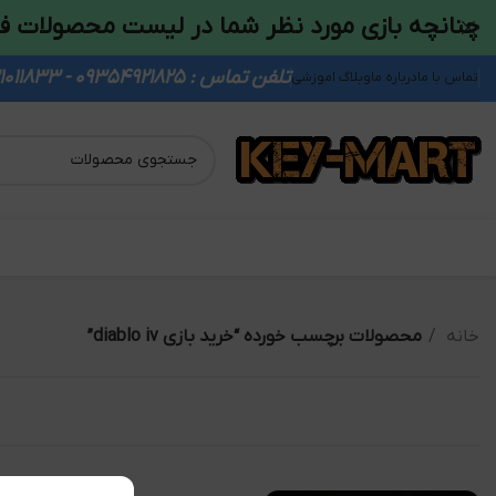
چنانچه بازی مورد نظر شما در لیست محصولات ف
تلفن تماس : 09354921825 - 09931011833
تماس با ما
درباره ما
وبلاگ اموزشی
خانه
محصولات برچسب خورده “خرید بازی diablo iv”