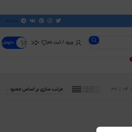
سبد خرید
ورود / ثبت نام
0
۰
تومان
د
36
24