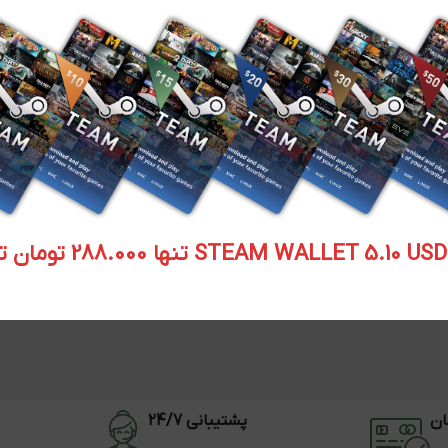
STEAM WALLET  تنها 288.000 تومان تحویل آنی
ان
پشتیبانی 24/7