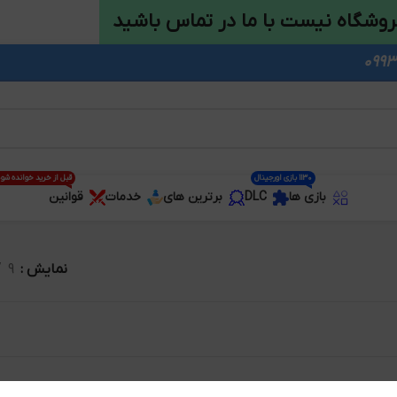
روشگاه نیست با ما در تماس باشید
1130 بازی اورجینال
قبل از خرید خوانده شو
بازی ها
DLC
برترین های
خدمات
قوانین
نمایش
9