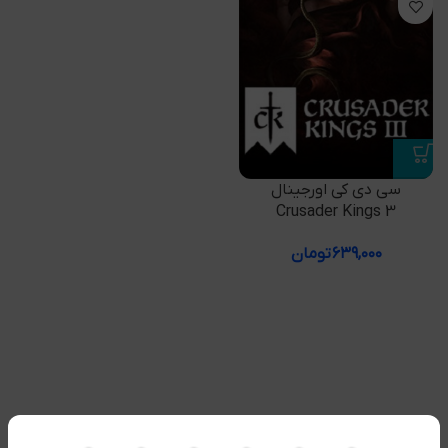
سی دی کی اورجینال
Crusader Kings 3
۶۳۹,۰۰۰
تومان