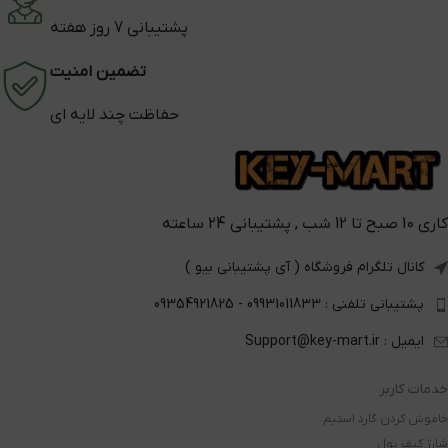
پشتیبانی 7 روز هفته
تضمین امنیت
حفاظت چند لایه ای
کاری 10 صبح تا 12 شب , پشتیبانی 24 ساعته
کانال تلگرام فروشگاه ( آی پشتیبانی بیو )
پشتیبانی تلفنی : 09931011833 - 09354921825
ایمیل : Support@key-mart.ir
خدمات کاربر
خاموش کردن گارد استیم
شارژ کیف پول