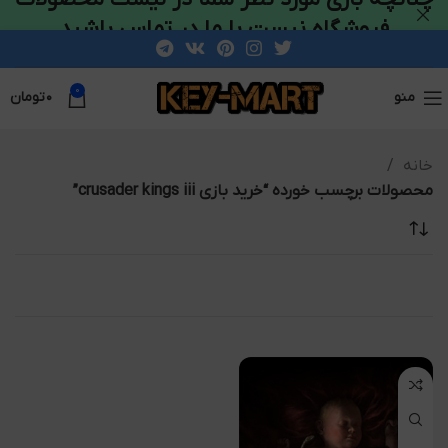
فروشگاه نیست با ما در تماس باشید
0
منو
۰
تومان
خانه
محصولات برچسب خورده “خرید بازی crusader kings iii”