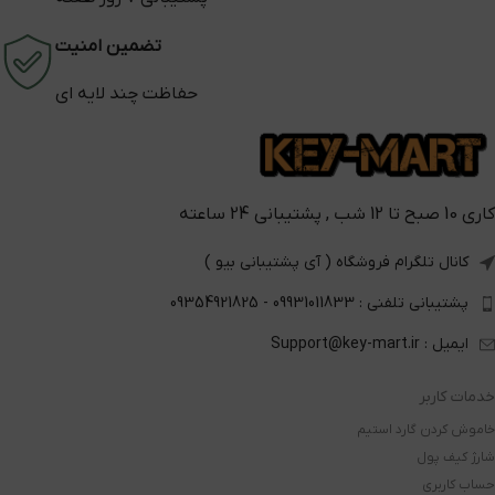
تضمین امنیت
حفاظت چند لایه ای
کاری 10 صبح تا 12 شب , پشتیبانی 24 ساعته
کانال تلگرام فروشگاه ( آی پشتیبانی بیو )
پشتیبانی تلفنی : 09931011833 - 09354921825
ایمیل : Support@key-mart.ir
خدمات کاربر
خاموش کردن گارد استیم
شارژ کیف پول
حساب کاربری