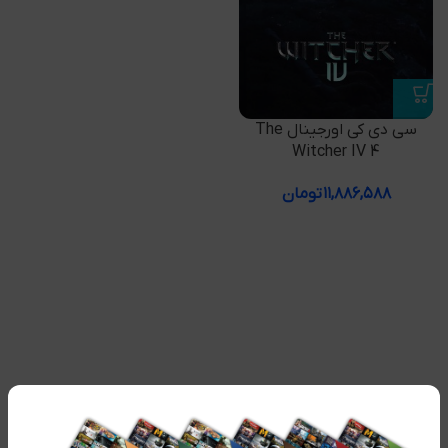
سی دی کی اورجینال The
Witcher IV 4
۱۱,۸۸۶,۵۸۸
تومان