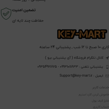
تضمین امنیت
حفاظت چند لایه ای
کاری 10 صبح تا 12 شب , پشتیبانی 24 ساعته
کانال تلگرام فروشگاه ( آی پشتیبانی بیو )
پشتیبانی تلفنی : 09931011833 - 09354921825
ایمیل : Support@key-mart.ir
خدمات کاربر
خاموش کردن گارد استیم
شارژ کیف پول
حساب کاربری