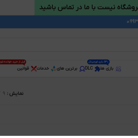
روشگاه نیست با ما در تماس باشید
1130 بازی اورجینال
قبل از خرید خوانده شو
بازی ها
DLC
برترین های
خدمات
قوانین
نمایش
9