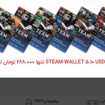
STEAM WALLET  تنها 288.000 تومان تحویل آنی
ان
پشتیبانی 24/7