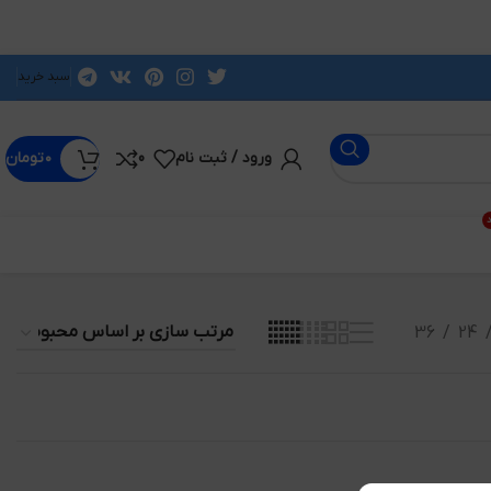
سبد خرید
ورود / ثبت نام
0
۰
تومان
د
36
24