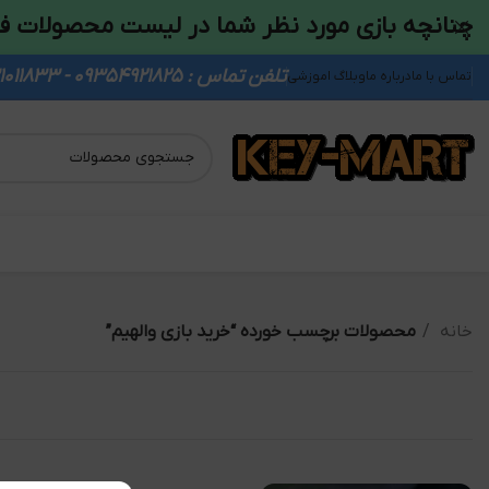
چنانچه بازی مورد نظر شما در لیست محصولات ف
تلفن تماس : 09354921825 - 09931011833
تماس با ما
درباره ما
وبلاگ اموزشی
خانه
محصولات برچسب خورده “خرید بازی والهیم”