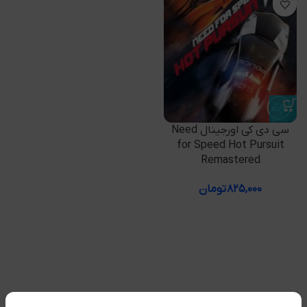
سی دی کی اورجینال Need
for Speed Hot Pursuit
Remastered
۸۲۵,۰۰۰
تومان