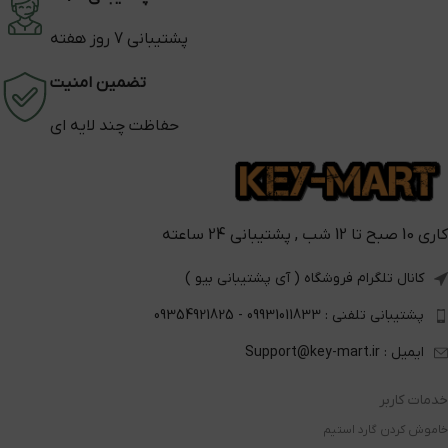
پشتیبانی 7 روز هفته
تضمین امنیت
حفاظت چند لایه ای
کاری 10 صبح تا 12 شب , پشتیبانی 24 ساعته
کانال تلگرام فروشگاه ( آی پشتیبانی بیو )
پشتیبانی تلفنی : 09931011833 - 09354921825
ایمیل : Support@key-mart.ir
خدمات کاربر
خاموش کردن گارد استیم