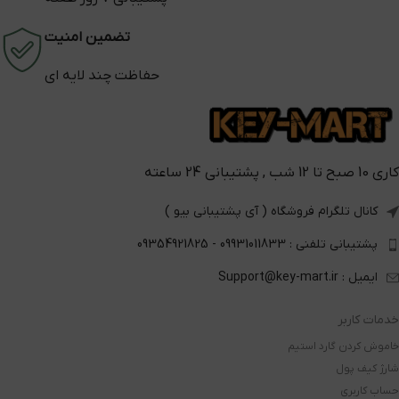
تضمین امنیت
حفاظت چند لایه ای
کاری 10 صبح تا 12 شب , پشتیبانی 24 ساعته
کانال تلگرام فروشگاه ( آی پشتیبانی بیو )
پشتیبانی تلفنی : 09931011833 - 09354921825
ایمیل : Support@key-mart.ir
خدمات کاربر
خاموش کردن گارد استیم
شارژ کیف پول
حساب کاربری