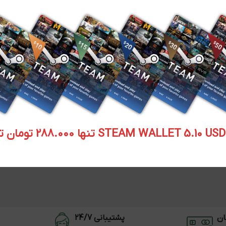
STEAM WALLET  تنها 288.000 تومان تحویل آنی
ان
پشتیبانی 24/7