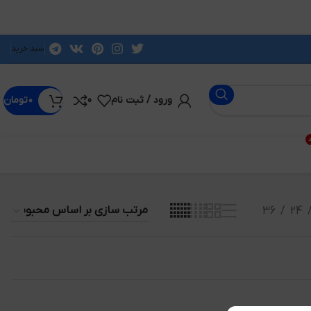
سبد خرید
ورود / ثبت نام
0
۰
تومان
د
36
24