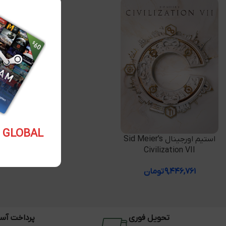
5.10 USD GLOBAL
افزودن به سبد خرید
استیم اورجینال Sid Meier’s
Civilization VII
۹,۴۴۶,۷۶۱
تومان
تحویل فوری
پرداخت آس