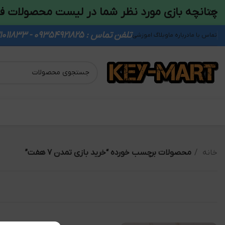
چنانچه بازی مورد نظر شما در لیست محصولات ف
تلفن تماس : 09354921825 - 09931011833
تماس با ما
درباره ما
وبلاگ اموزشی
خانه
محصولات برچسب خورده “خرید بازی تمدن ۷ هفت”