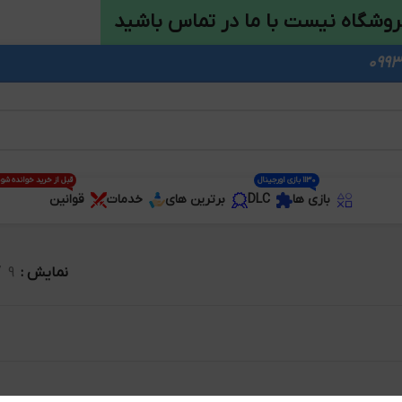
روشگاه نیست با ما در تماس باشید
1130 بازی اورجینال
قبل از خرید خوانده شو
بازی ها
DLC
برترین های
خدمات
قوانین
نمایش
9