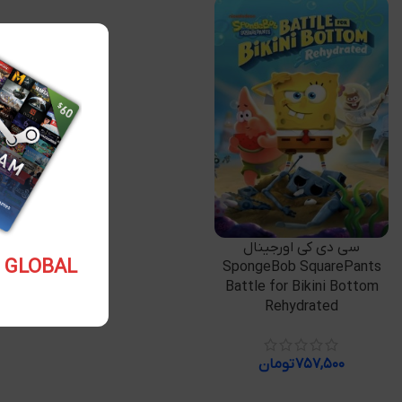
افزودن به سبد خرید
سی دی کی اورجینال
5.10 USD GLOBAL
SpongeBob SquarePants
Battle for Bikini Bottom
Rehydrated
۷۵۷,۵۰۰
تومان