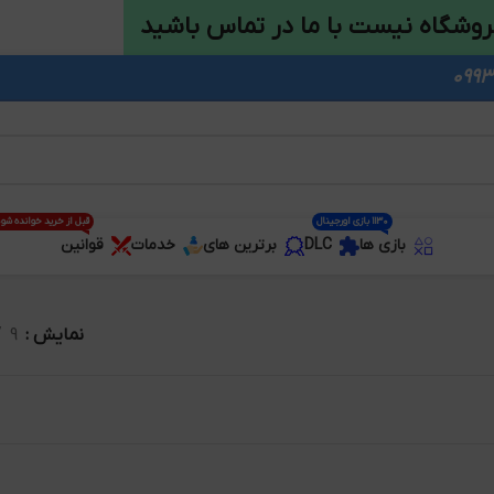
روشگاه نیست با ما در تماس باشید
1130 بازی اورجینال
قبل از خرید خوانده شو
بازی ها
DLC
برترین های
خدمات
قوانین
نمایش
9