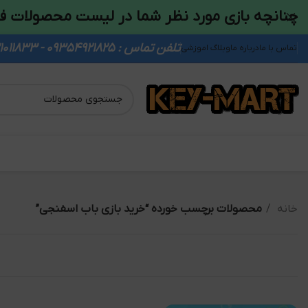
چنانچه بازی مورد نظر شما در لیست محصولات ف
تلفن تماس : 09354921825 - 09931011833
تماس با ما
درباره ما
وبلاگ اموزشی
خانه
محصولات برچسب خورده “خرید بازی باب اسفنجی”