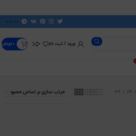
سبد خرید
ورود / ثبت نام
0
۰
تومان
د
36
24