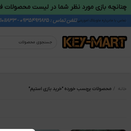
چنانچه بازی مورد نظر شما در لیست محصولات ف
تلفن تماس : 09354921825 - 09931011833
تماس با ما
درباره ما
وبلاگ اموزشی
خانه
محصولات برچسب خورده “خرید بازی استیم”