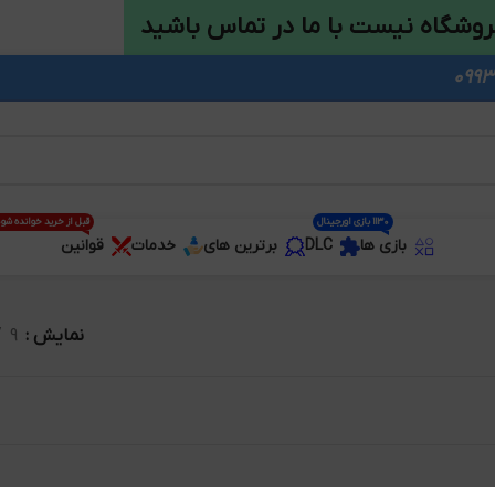
روشگاه نیست با ما در تماس باشید
1130 بازی اورجینال
قبل از خرید خوانده شو
بازی ها
DLC
برترین های
خدمات
قوانین
نمایش
9