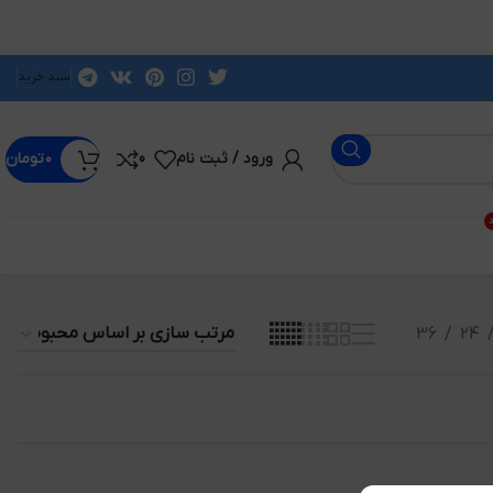
سبد خرید
ورود / ثبت نام
0
۰
تومان
د
36
24