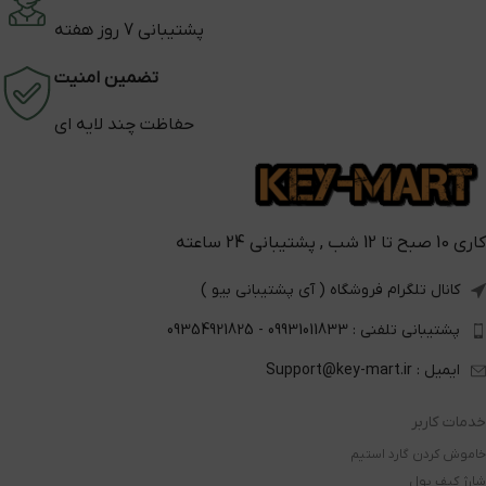
پشتیبانی 7 روز هفته
تضمین امنیت
حفاظت چند لایه ای
کاری 10 صبح تا 12 شب , پشتیبانی 24 ساعته
کانال تلگرام فروشگاه ( آی پشتیبانی بیو )
پشتیبانی تلفنی : 09931011833 - 09354921825
ایمیل : Support@key-mart.ir
خدمات کاربر
خاموش کردن گارد استیم
شارژ کیف پول