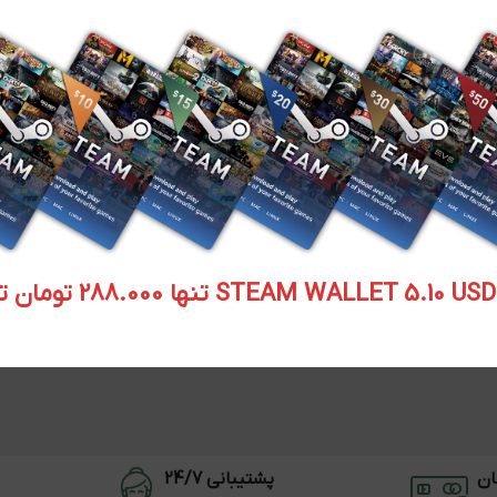
STEAM WALLET  تنها 288.000 تومان تحویل آنی
ان
پشتیبانی 24/7