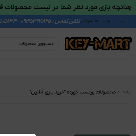
چنانچه بازی مورد نظر شما در لیست محصولات ف
تلفن تماس : 09354921825 - 09931011833
تماس با ما
درباره ما
وبلاگ اموزشی
خانه
محصولات برچسب خورده “خرید بازی آنلاین”