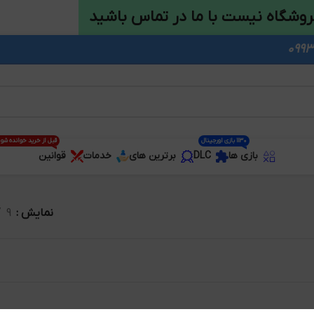
روشگاه نیست با ما در تماس باشید
1130 بازی اورجینال
قبل از خرید خوانده شو
بازی ها
DLC
برترین های
خدمات
قوانین
نمایش
9