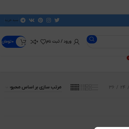
سبد خرید
ورود / ثبت نام
0
۰
تومان
د
36
24