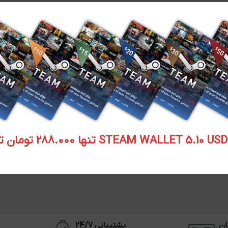
STEAM WALLET  تنها 288.000 تومان تحویل آنی
ان
پشتیبانی 24/7