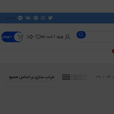
سبد خرید
ورود / ثبت نام
0
۰
تومان
د
36
24