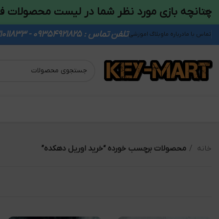
چنانچه بازی مورد نظر شما در لیست محصولات ف
تلفن تماس : 09354921825 - 09931011833
تماس با ما
درباره ما
وبلاگ اموزشی
خانه
محصولات برچسب خورده “خرید اوریل دهکده”