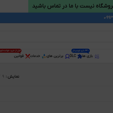
روشگاه نیست با ما در تماس باشید
1130 بازی اورجینال
قبل از خرید خوانده شو
بازی ها
DLC
برترین های
خدمات
قوانین
نمایش
9