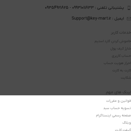
پشتیبانی تلفنی : 09931011833 - 09354921825
ایمیل : Support@key-mart.ir
خدمات کاربر
خاموش کردن گارد استیم
شارژ کیف پول
حساب کاربری
احراز هویت حساب
کارت به کارت
شکایت
لینک های مهم
قوانین و مقررات
تسویه حساب سبد
صفحه رسمی اینستاگرام
وبلاگ
گیفت کارت