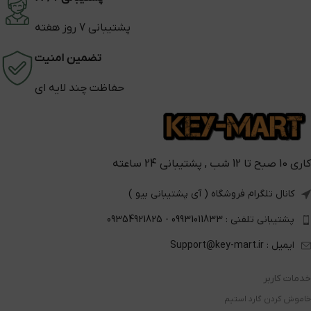
پشتیبانی 7 روز هفته
تضمین امنیت
حفاظت چند لایه ای
کاری 10 صبح تا 12 شب , پشتیبانی 24 ساعته
کانال تلگرام فروشگاه ( آی پشتیبانی بیو )
پشتیبانی تلفنی : 09931011833 - 09354921825
ایمیل : Support@key-mart.ir
خدمات کاربر
خاموش کردن گارد استیم