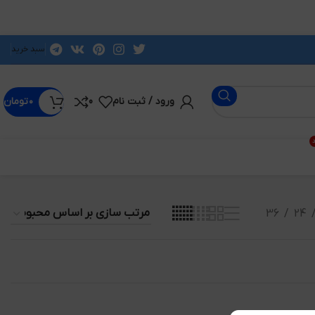
سبد خرید
ورود / ثبت نام
0
۰
تومان
د
36
24