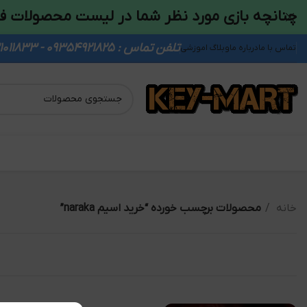
چنانچه بازی مورد نظر شما در لیست محصولات ف
تلفن تماس : 09354921825 - 09931011833
تماس با ما
درباره ما
وبلاگ اموزشی
خانه
محصولات برچسب خورده “خرید اسیم naraka”