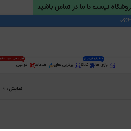
روشگاه نیست با ما در تماس باشید
1130 بازی اورجینال
قبل از خرید خوانده شو
بازی ها
DLC
برترین های
خدمات
قوانین
نمایش
9