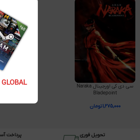
5.10 USD GLOBAL
افزودن به سبد خرید
سی دی کی اورجینال Naraka
Bladepoint
۱,۲۷۵,۰۰۰
تومان
تحویل فوری
پرداخت آس