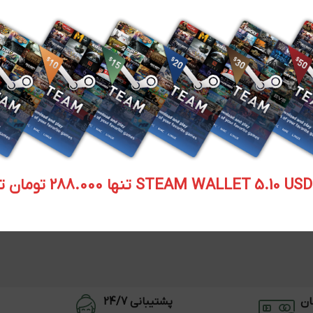
STEAM WALLET  تنها 288.000 تومان تحویل آنی
ان
پشتیبانی 24/7