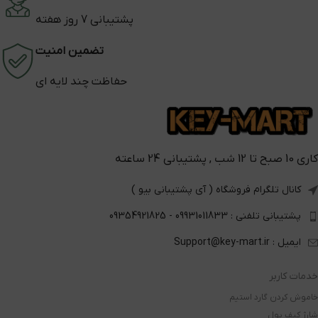
پشتیبانی 7 روز هفته
تضمین امنیت
حفاظت چند لایه ای
کاری 10 صبح تا 12 شب , پشتیبانی 24 ساعته
کانال تلگرام فروشگاه ( آی پشتیبانی بیو )
پشتیبانی تلفنی : 09931011833 - 09354921825
ایمیل : Support@key-mart.ir
خدمات کاربر
خاموش کردن گارد استیم
شارژ کیف پول