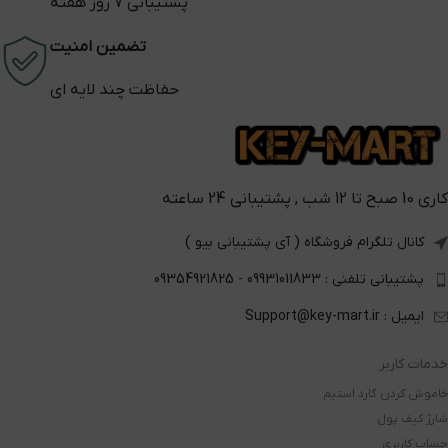
پشتیبانی 7 روز هفته
تضمین امنیت
حفاظت چند لایه ای
کاری 10 صبح تا 12 شب , پشتیبانی 24 ساعته
کانال تلگرام فروشگاه ( آی پشتیبانی بیو )
پشتیبانی تلفنی : 09931011833 - 09354921825
ایمیل : Support@key-mart.ir
خدمات کاربر
خاموش کردن گارد استیم
شارژ کیف پول
حساب کاربری