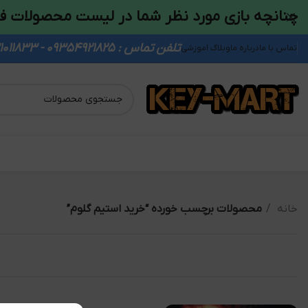
چنانچه بازی مورد نظر شما در لیست محصولات ف
تلفن تماس : 09354921825 - 09931011833
تماس با ما
درباره ما
وبلاگ اموزشی
خانه
محصولات برچسب خورده “خرید استیم گلوم”