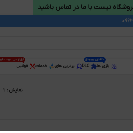
روشگاه نیست با ما در تماس باشید
1130 بازی اورجینال
قبل از خرید خوانده شو
بازی ها
DLC
برترین های
خدمات
قوانین
نمایش
9