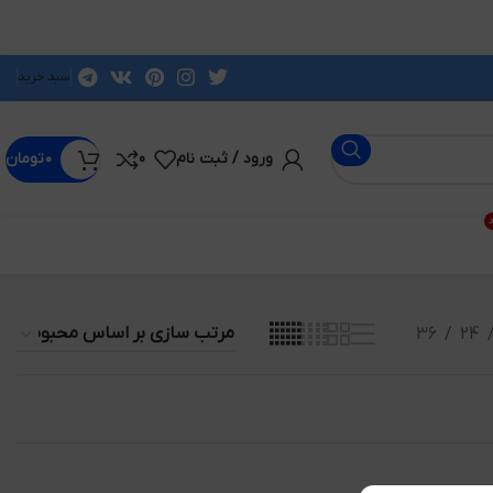
سبد خرید
ورود / ثبت نام
0
۰
تومان
د
36
24