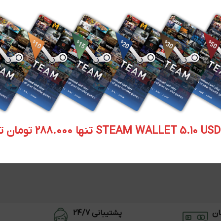
STEAM WALLET  تنها 288.000 تومان تحویل آنی
ان
پشتیبانی 24/7