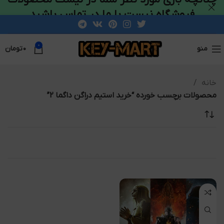
فروشگاه نیست با ما در تماس باشید
0
منو
۰
تومان
خانه
محصولات برچسب خورده “خرید استیم دراگن داگما 2”