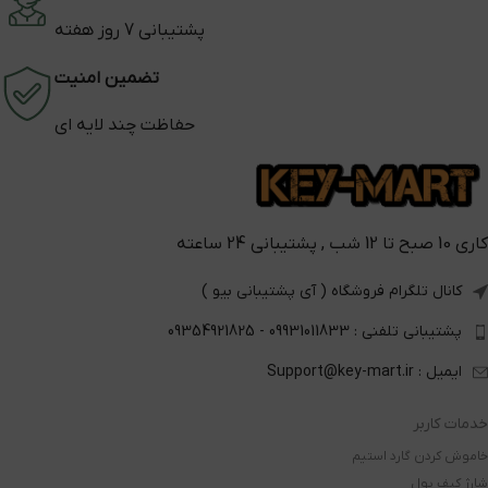
پشتیبانی 7 روز هفته
تضمین امنیت
حفاظت چند لایه ای
کاری 10 صبح تا 12 شب , پشتیبانی 24 ساعته
کانال تلگرام فروشگاه ( آی پشتیبانی بیو )
پشتیبانی تلفنی : 09931011833 - 09354921825
ایمیل : Support@key-mart.ir
خدمات کاربر
خاموش کردن گارد استیم
شارژ کیف پول