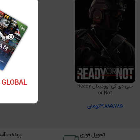
5.10 USD GLOBAL
افزودن به سبد خرید
سی دی کی اورجینال Ready
or Not
۳,۸۸۵,۷۸۵
تومان
تحویل فوری
پرداخت آس