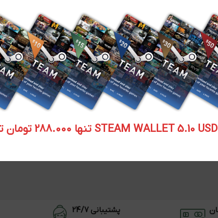
STEAM WALLET  تنها 288.000 تومان تحویل آنی
ان
پشتیبانی 24/7