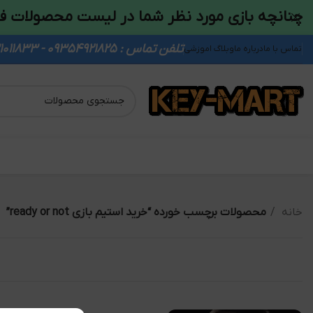
چنانچه بازی مورد نظر شما در لیست محصولات ف
تلفن تماس : 09354921825 - 09931011833
تماس با ما
درباره ما
وبلاگ اموزشی
خانه
محصولات برچسب خورده “خرید استیم بازی ready or not”