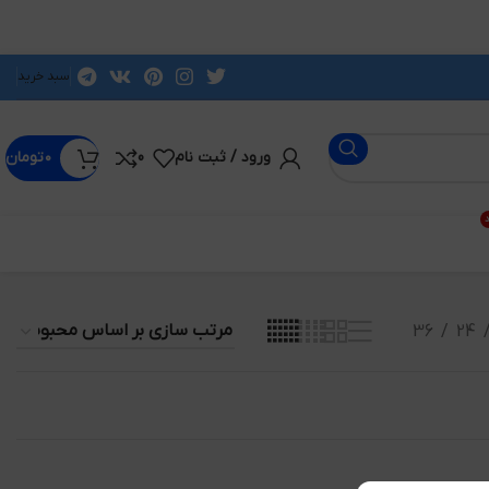
سبد خرید
ورود / ثبت نام
0
۰
تومان
د
36
24