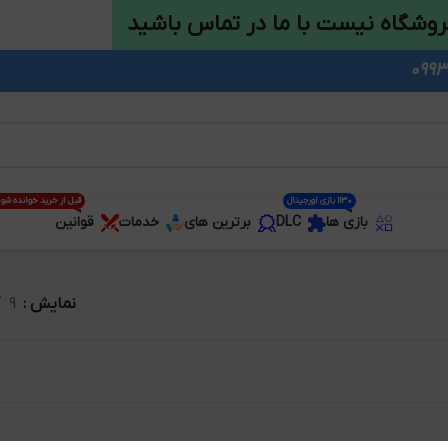
روشگاه نیست با ما در تماس باشید
1130 بازی اورجینال
قبل از خرید خوانده شو
بازی ها
DLC
برترین های
خدمات
قوانین
نمایش
9