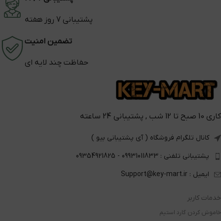
پشتیبانی 7 روز هفته
تضمین امنیت
حفاظت چند لایه ای
کاری 10 صبح تا 12 شب , پشتیبانی 24 ساعته
کانال تلگرام فروشگاه ( آی پشتیبانی بیو )
پشتیبانی تلفنی : 09931011833 - 09354921825
ایمیل : Support@key-mart.ir
خدمات کاربر
خاموش کردن گارد استیم