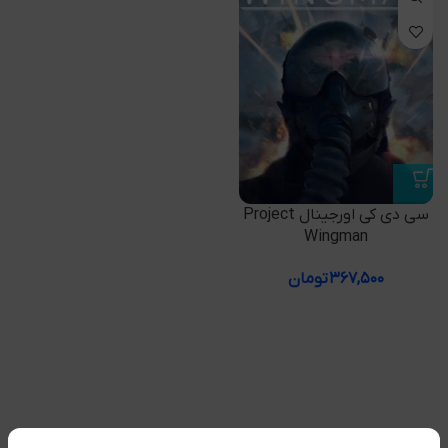
سی دی کی اورجینال Project
Wingman
۳۶۷,۵۰۰
تومان