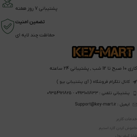
پشتیبانی 7 روز هفته
تضمین امنیت
حفاظت چند لایه ای
کاری 10 صبح تا 12 شب , پشتیبانی 24 ساعته
کانال تلگرام فروشگاه ( آی پشتیبانی بیو )
پشتیبانی تلفنی : 09931011833 - 09354921825
ایمیل : Support@key-mart.ir
خدمات کاربر
خاموش کردن گارد استیم
شارژ کیف پول