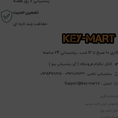
پشتیبانی 7 روز هفته
تضمین امنیت
حفاظت چند لایه ای
کاری 10 صبح تا 12 شب , پشتیبانی 24 ساعته
کانال تلگرام فروشگاه ( آی پشتیبانی بیو )
پشتیبانی تلفنی : 09931011833 - 09354921825
ایمیل : Support@key-mart.ir
خدمات کاربر
خاموش کردن گارد استیم
شارژ کیف پول
حساب کاربری