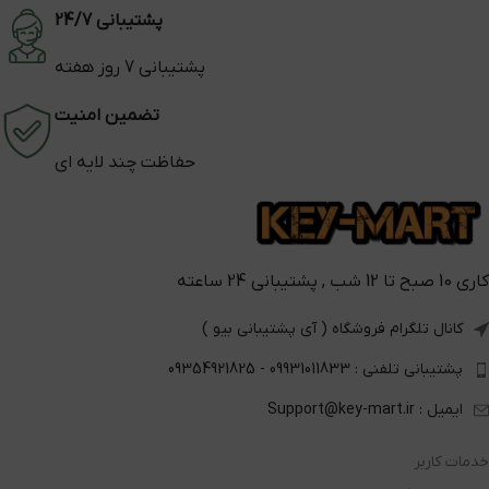
پشتیبانی 24/7
پشتیبانی 7 روز هفته
تضمین امنیت
حفاظت چند لایه ای
کاری 10 صبح تا 12 شب , پشتیبانی 24 ساعته
کانال تلگرام فروشگاه ( آی پشتیبانی بیو )
پشتیبانی تلفنی : 09931011833 - 09354921825
ایمیل : Support@key-mart.ir
خدمات کاربر