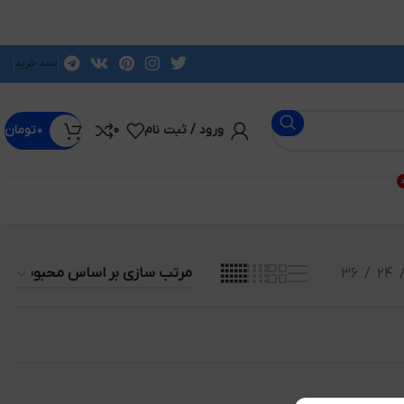
سبد خرید
ورود / ثبت نام
0
۰
تومان
د
36
24