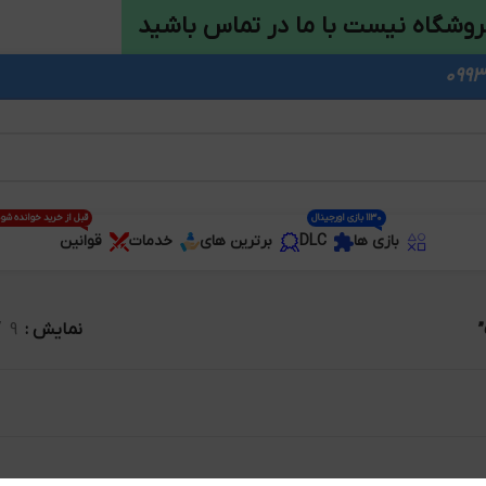
روشگاه نیست با ما در تماس باشید
1130 بازی اورجینال
قبل از خرید خوانده شو
بازی ها
DLC
برترین های
خدمات
قوانین
نمایش
9