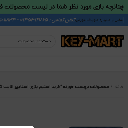
چنانچه بازی مورد نظر شما در لیست محصولات ف
تلفن تماس : 09354921825 - 09931011833
تماس با ما
درباره ما
وبلاگ اموزشی
خانه
محصولات برچسب خورده “خرید استیم بازی اسنایپر الایت 5”