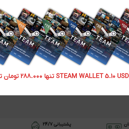
STEAM WALLET  تنها 288.000 تومان تحویل آنی
ان
پشتیبانی 24/7