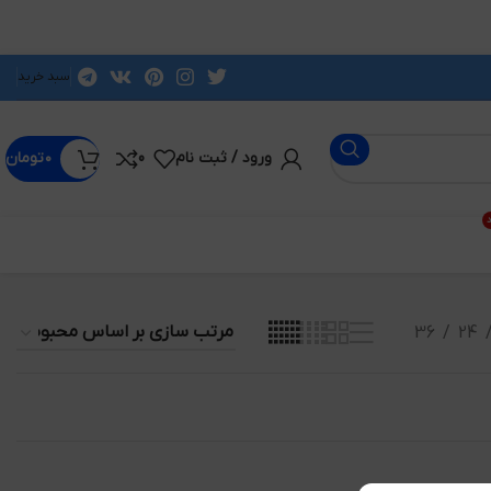
سبد خرید
ورود / ثبت نام
0
۰
تومان
د
36
24