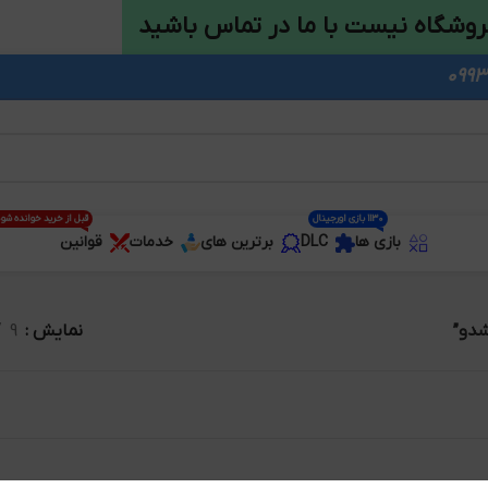
روشگاه نیست با ما در تماس باشید
1130 بازی اورجینال
قبل از خرید خوانده شو
بازی ها
DLC
برترین های
خدمات
قوانین
شدو”
نمایش
9