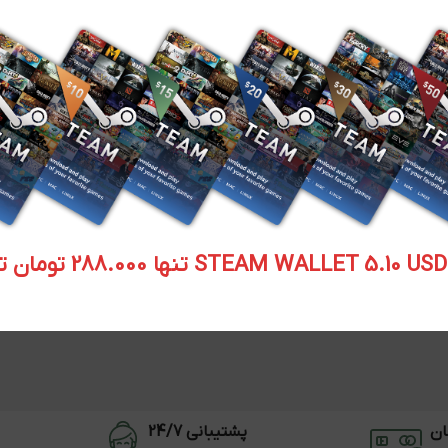
STEAM WALLET  تنها 288.000 تومان تحویل آنی
ان
پشتیبانی 24/7