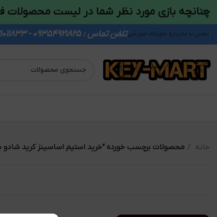
چنانچه بازی مورد نظر شما در لیست محصولات ف
تلفن تماس : 09354921825 - 09931011833
تماس با ما
درباره ما
وبلاگ اموزشی
خانه
محصولات برچسب خورده “خرید استیم اساسینز کرید شادو 