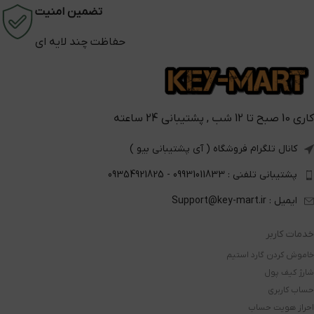
تضمین امنیت
حفاظت چند لایه ای
کاری 10 صبح تا 12 شب , پشتیبانی 24 ساعته
کانال تلگرام فروشگاه ( آی پشتیبانی بیو )
پشتیبانی تلفنی : 09931011833 - 09354921825
ایمیل : Support@key-mart.ir
خدمات کاربر
خاموش کردن گارد استیم
شارژ کیف پول
حساب کاربری
احراز هویت حساب