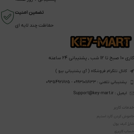
تضمین امنیت
حفاظت چند لایه ای
کاری 10 صبح تا 12 شب , پشتیبانی 24 ساعته
کانال تلگرام فروشگاه ( آی پشتیبانی بیو )
پشتیبانی تلفنی : 09931011833 - 09354921825
ایمیل : Support@key-mart.ir
خدمات کاربر
خاموش کردن گارد استیم
شارژ کیف پول
حساب کاربری