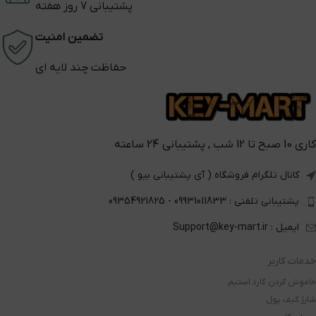
پشتیبانی 7 روز هفته
تضمین امنیت
حفاظت چند لایه ای
کاری 10 صبح تا 12 شب , پشتیبانی 24 ساعته
کانال تلگرام فروشگاه ( آی پشتیبانی بیو )
پشتیبانی تلفنی : 09931011833 - 09354921825
ایمیل : Support@key-mart.ir
خدمات کاربر
خاموش کردن گارد استیم
شارژ کیف پول