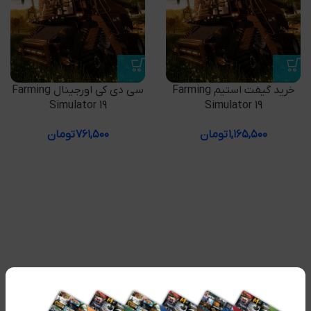
خرید گیفت استیم Farming
سی دی کی اورجینال Farming
Simulator 19
Simulator 19
۱,۱۶۵,۵۰۰
تومان
۷۶۱,۵۰۰
تومان