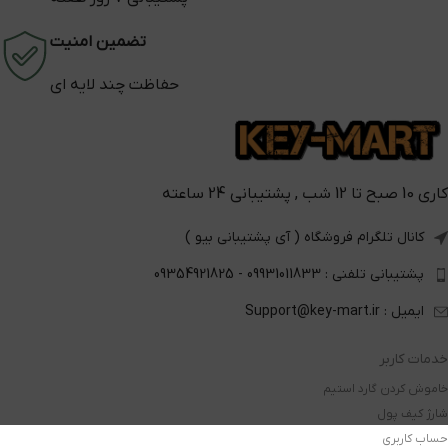
تضمین امنیت
حفاظت چند لایه ای
کاری 10 صبح تا 12 شب , پشتیبانی 24 ساعته
کانال تلگرام فروشگاه ( آی پشتیبانی بیو )
پشتیبانی تلفنی : 09931011833 - 09354921825
ایمیل : Support@key-mart.ir
خدمات کاربر
خاموش کردن گارد استیم
شارژ کیف پول
حساب کاربری