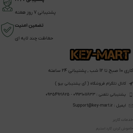
پشتیبانی 7 روز هفته
تضمین امنیت
حفاظت چند لایه ای
کاری 10 صبح تا 12 شب , پشتیبانی 24 ساعته
کانال تلگرام فروشگاه ( آی پشتیبانی بیو )
پشتیبانی تلفنی : 09931011833 - 09354921825
ایمیل : Support@key-mart.ir
خدمات کاربر
خاموش کردن گارد استیم