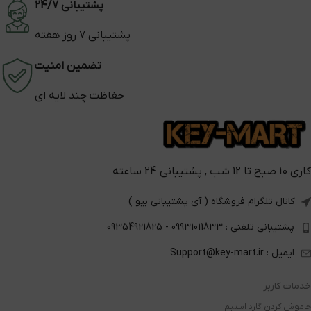
پشتیبانی 24/7
پشتیبانی 7 روز هفته
تضمین امنیت
حفاظت چند لایه ای
کاری 10 صبح تا 12 شب , پشتیبانی 24 ساعته
کانال تلگرام فروشگاه ( آی پشتیبانی بیو )
پشتیبانی تلفنی : 09931011833 - 09354921825
ایمیل : Support@key-mart.ir
خدمات کاربر
خاموش کردن گارد استیم