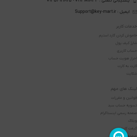
پشتیبانی تلفنی : 09931011833 - 09354921825
ایمیل : Support@key-mart.ir
خدمات کاربر
خاموش کردن گارد استیم
شارژ کیف پول
حساب کاربری
احراز هویت حساب
کارت به کارت
شکایت
لینک های مهم
قوانین و مقررات
تسویه حساب سبد
صفحه رسمی اینستاگرام
وبلاگ
گیفت کارت
صفحه اصلی