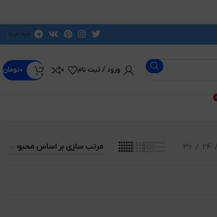
سبد خرید
ورود / ثبت نام
0
۰
تومان
د
36
24