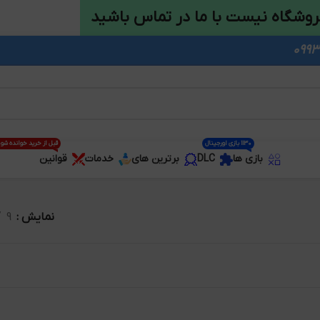
روشگاه نیست با ما در تماس باشید
1130 بازی اورجینال
قبل از خرید خوانده شو
بازی ها
DLC
برترین های
خدمات
قوانین
نمایش
9