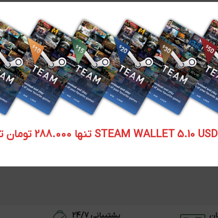
STEAM WALLET  تنها 288.000 تومان تحویل آنی
ان
پشتیبانی 24/7