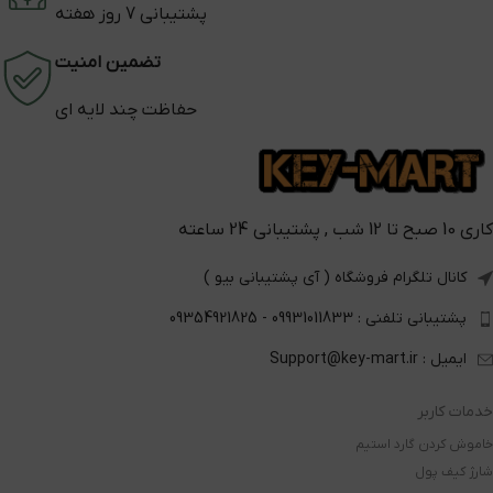
پشتیبانی 7 روز هفته
تضمین امنیت
حفاظت چند لایه ای
کاری 10 صبح تا 12 شب , پشتیبانی 24 ساعته
کانال تلگرام فروشگاه ( آی پشتیبانی بیو )
پشتیبانی تلفنی : 09931011833 - 09354921825
ایمیل : Support@key-mart.ir
خدمات کاربر
خاموش کردن گارد استیم
شارژ کیف پول