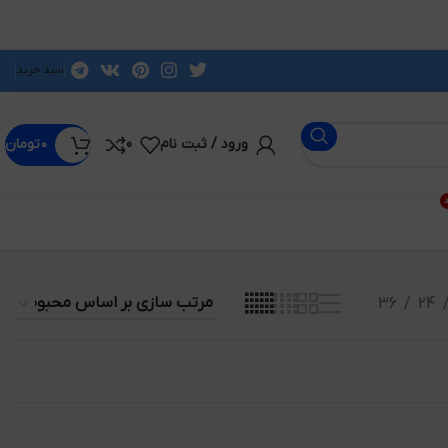
سبد خرید
ورود / ثبت نام
0
۰
تومان
د
36
24