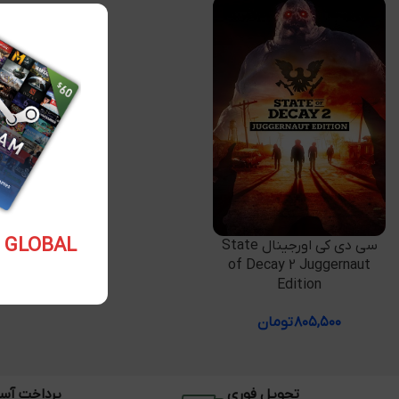
5.10 USD GLOBAL
افزودن به سبد خرید
سی دی کی اورجینال State
of Decay 2 Juggernaut
Edition
۸۰۵,۵۰۰
تومان
تحویل فوری
پرداخت آس