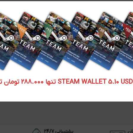
STEAM WALLET  تنها 288.000 تومان تحویل آنی
ان
پشتیبانی 24/7