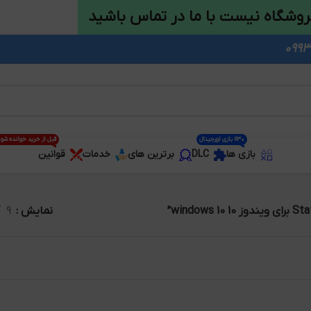
روشگاه نیست با ما در تماس باشید
1130 بازی اورجینال
قبل از خرید خوانده شو
بازی ها
DLC
برترین های
خدمات
قوانین
نمایش
9