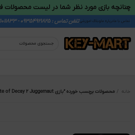
چنانچه بازی مورد نظر شما در لیست محصولات ف
تلفن تماس : 09354921825 - 09931011833
تماس با ما
درباره ما
وبلاگ اموزشی
خانه
محصولات برچسب خورده “بازی State of Decay 2 Juggernaut برای ویندوز 10 windows 10”