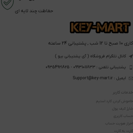
حفاظت چند لایه ای
کاری 10 صبح تا 12 شب , پشتیبانی 24 ساعته
کانال تلگرام فروشگاه ( آی پشتیبانی بیو )
پشتیبانی تلفنی : 09931011833 - 09354921825
ایمیل : Support@key-mart.ir
خدمات کاربر
خاموش کردن گارد استیم
شارژ کیف پول
حساب کاربری
احراز هویت حساب
کارت به کارت