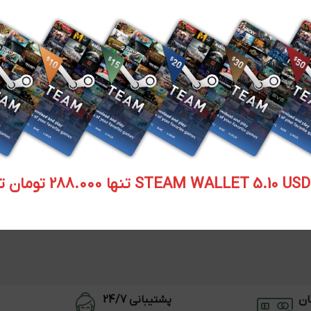
STEAM WALLET  تنها 288.000 تومان تحویل آنی
ان
پشتیبانی 24/7