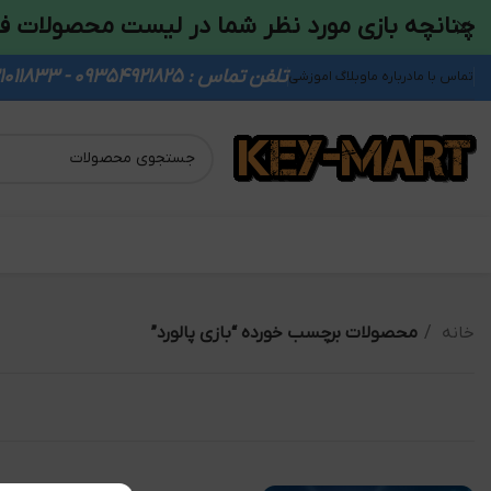
چنانچه بازی مورد نظر شما در لیست محصولات ف
تلفن تماس : 09354921825 - 09931011833
تماس با ما
درباره ما
وبلاگ اموزشی
خانه
محصولات برچسب خورده “بازی پالورد”