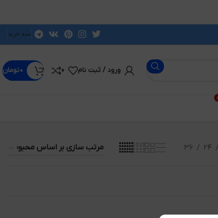
سبد خرید
ورود / ثبت نام
0
۰
تومان
د
36
24