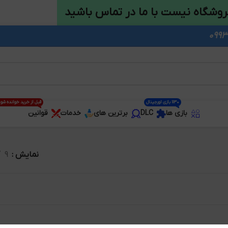
روشگاه نیست با ما در تماس باشید
1130 بازی اورجینال
قبل از خرید خوانده شو
بازی ها
DLC
برترین های
خدمات
قوانین
نمایش
9